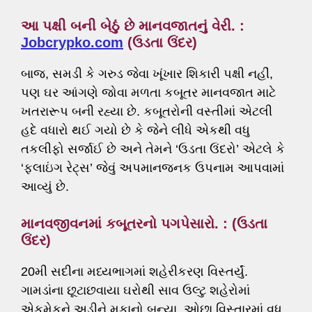
આ પક્ષી બની બેઠું છે માનવજાતનું વેરી. :
Jobcrypko.com
(ઉડતા ઉંદર)
બાજ, સમડી કે ગરુડ જેવા ખૂંખાર શિકારી પક્ષી નહીં,
પણ ઘર આંગણે જોવા મળતા કબૂતર માનવજાત માટે
ખતરારૂપ બની રહ્યા છે. કબૂતરોની વસ્તીમાં એટલી
હદે વધારો થઈ ગયો છે કે જેને લીધે એકથી વધુ
તકલીફો સર્જાઈ છે અને તેમને ‘ઉડતા ઉંદરો’ એટલે કે
‘ફ્લાઇંગ રેટ્સ’ જેવું અપમાનજનક ઉપનામ આપવામાં
આવ્યું છે.
માનવજીવનમાં કબૂતરનો પગપેસારો. : (ઉડતા
ઉંદર)
20મી સદીના મધ્યભાગમાં શહેરીકરણ વિસ્તર્યું.
ગામડાંના છૂટાછવાયા ઘરોથી સાવ ઉલ્ટુ શહેરોમાં
એકમેકને અડીને મકાનો બન્યા. ઓછા વિસ્તારમાં વધુ