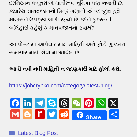
દરમિયાન કબૂતરોએ ચાવીરૂપ ભૂમિકા પણ ભજવી છે.
ક્યારેય માનવજાતનો મિત્ર ગણાતો એ જ જીવ હવે
માણસને ઉપદ્રવ લાગી રહ્યો છે, એને કુદરતની
બલિહારી કહેશું કે માનવજાતનો સ્વાર્થ?
આ પોસ્ટ માં આપેલ તમામ માહિતી અને ફોટો ગુજરાત
સમાચાર માંથી લેવા માં આવેલ છે.
આવી નવી નવી માહિતી ન જાણકારી માટે ફોલો કરો.
https://jobcrypko.com/category/latest-blog/
F
Li
T
S
T
W
Pi
W
X
a
n
el
ky
hr
e
nt
h
G
Bl
R
T
R
S
Share
c
k
e
p
e
C
er
at
m
o
e
wi
e
h
e
e
gr
e
a
h
e
s
ail
g
di
tt
d
ar
Latest Blog Post