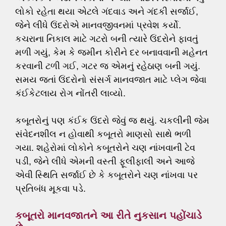
લોકો રહેતા થયા એટલે ગંદવાડ અને ગંદકી સર્જાઈ,
જેને લીધે ઉંદરોએ માનવજીવનમાં પ્રવેશ કર્યો.
કચરાના નિકાલ માટે ગટરો બની ત્યારે ઉંદરોને ફાવતું
મળી ગયું, કેમ કે જમીન કોરીને દર બનાવવાની મહેનત
કરવાની ટળી ગઈ, ગટર જ એમનું રહેઠાણ બની ગયું.
સમય જતાં ઉંદરોનો સંસર્ગ માનવજાત માટે પ્લેગ જેવા
કંઈકેટલાય રોગ નોંતરી લાવ્યો.
કબૂતરોનું પણ કંઈક ઉંદરો જેવું જ થયું. ચકલીની જેમ
સંવેદનશીલ ન હોવાથી કબૂતરો માણસો સાથે ભળી
ગયા. શહેરોમાં લોકોને કબૂતરોને ચણ નાંખવાની ટેવ
પડી, જેને લીધે એમની વસ્તી ફૂલીફાલી અને આજે
એવી સ્થિતિ સર્જાઈ છે કે કબૂતરોને ચણ નાંખવા પર
પ્રતિબંધ મૂકવા પડે.
કબૂતરો માનવજાતને આ રીતે નુકસાન પહોંચાડે