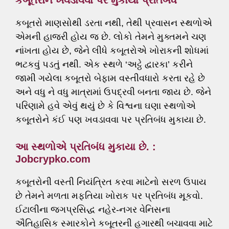
કબૂતરોને ખવડાવવા પર મુકાયા પ્રતિબંધ
કબૂતરો માણસોથી ડરતા નથી, તેથી પ્રવાસન સ્થળોએ
એમની હાજરી હોય જ છે. લોકો તેમને મુક્તમને ચણ
નાંખતા હોય છે, જેને લીધે કબૂતરોએ ખોરાકની શોધમાં
ભટકવું પડતું નથી. એક સ્થળે ‘અટ્ઠે દ્વારકા’ કરીને
જામી ગયેલા કબૂતરો બેફામ વસ્તીવધારો કરતા રહે છે
અને વધુ ને વધુ માત્રામાં ઉપદ્રવી બનતા જાય છે. જેને
પરિણામે હવે એવું થયું છે કે વિશ્વના ઘણા સ્થળોએ
કબૂતરોને કંઈ પણ ખવડાવવા પર પ્રતિબંધ મુકાયા છે.
આ સ્થળોએ પ્રતિબંધ મુકાયા છે. :
Jobcrypko.com
કબૂતરોની વસ્તી નિયંત્રિત કરવા માટેનો સરળ ઉપાય
છે તેમને મળતા મફતિયા ખોરાક પર પ્રતિબંધ મૂકવો.
ઈટાલીના જગપ્રસિદ્ધ નહેર-નગર વેનિસના
ઐતિહાસિક સ્મારકોને કબૂતરની હગારથી બચાવવા માટે