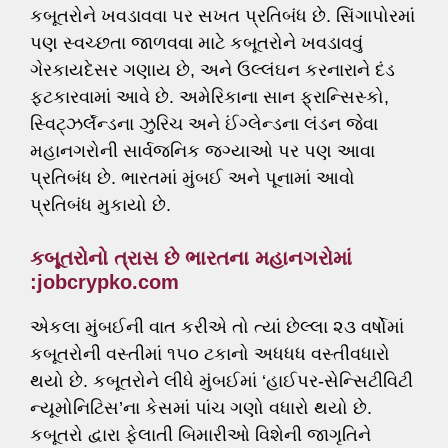
કબૂતરોને ખવડાવવા પર સખત પ્રતિબંધ છે. સિંગાપોરમાં
પણ સ્વચ્છતા જાળવવા માટે કબૂતરોને ખવડાવવું
ગેરકાયદેસર ગણાય છે, અને ઉલ્લંઘન કરનારાને દંડ
ફટકારવામાં આવે છે. અમેરિકાના સાન ફ્રાન્સિસ્કો,
સ્વિટ્ઝર્લૅન્ડના ઝુરિચ અને ઈંગ્લેન્ડના લંડન જેવા
મહાનગરોની સાર્વજનિક જગ્યાઓ પર પણ આવા
પ્રતિબંધ છે. ભારતમાં મુંબઈ અને પૂનામાં આવો
પ્રતિબંધ મુકાયો છે.
કબૂતરોનો ત્રાસ છે ભારતના મહાનગરોમાં
:jobcrypko.com
એકલા મુંબઈની વાત કરીએ તો ત્યાં છેલ્લા ૨૩ વર્ષોમાં
કબૂતરોની વસ્તીમાં ૧૫૦ ટકાનો અધધધ વસ્તીવધારો
થયો છે. કબૂતરોને લીધે મુંબઈમાં ‘હાઈપર-સેન્સિટીવિટી
ન્યૂમોનિટિસ’ના કેસમાં પાંચ ગણો વધારો થયો છે.
કબૂતરો દ્વારા ફેલાતી બિમારીઓ વિશેની જાગૃતિને