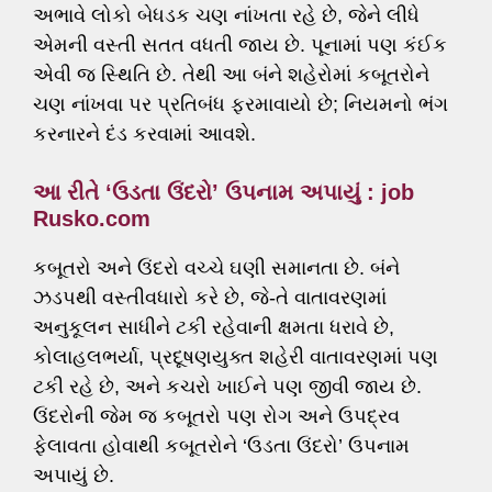
અભાવે લોકો બેધડક ચણ નાંખતા રહે છે, જેને લીધે
એમની વસ્તી સતત વધતી જાય છે. પૂનામાં પણ કંઈક
એવી જ સ્થિતિ છે. તેથી આ બંને શહેરોમાં કબૂતરોને
ચણ નાંખવા પર પ્રતિબંધ ફરમાવાયો છે; નિયમનો ભંગ
કરનારને દંડ કરવામાં આવશે.
આ રીતે ‘ઉડતા ઉંદરો’ ઉપનામ અપાયું : job
Rusko.com
કબૂતરો અને ઉંદરો વચ્ચે ઘણી સમાનતા છે. બંને
ઝડપથી વસ્તીવધારો કરે છે, જે-તે વાતાવરણમાં
અનુકૂલન સાધીને ટકી રહેવાની ક્ષમતા ધરાવે છે,
કોલાહલભર્યા, પ્રદૂષણયુક્ત શહેરી વાતાવરણમાં પણ
ટકી રહે છે, અને કચરો ખાઈને પણ જીવી જાય છે.
ઉંદરોની જેમ જ કબૂતરો પણ રોગ અને ઉપદ્રવ
ફેલાવતા હોવાથી કબૂતરોને ‘ઉડતા ઉંદરો’ ઉપનામ
અપાયું છે.