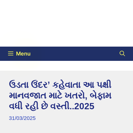
Menu
ઉડતા ઉંદર’ કહેવાતા આ પક્ષી
માનવજાત માટે ખતરો, બેફામ
વધી રહી છે વસ્તી..2025
31/03/2025