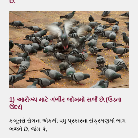
છે.
1) આરોગ્ય માટે ગંભીર જોખમો સર્જે છે.(ઉડતા
ઉંદર)
કબૂતરો રોગના એકથી વધુ પ્રકારના સંક્રમણમાં ભાગ
ભજવે છે, જેમ કે,