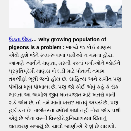
ઉડતા ઉંદર
… Why growing population of
pigeons is a problem :
ભાગ્યે જ કોઈ માણસ
એવો હશે જેને રૂડાં-રૂપાળાં પક્ષીઓ ન ગમતા હોય.
આંગણે આવીને ચણતા, મસ્તી કરતાં પંખીઓને જોઈને
પ્રકૃતિપ્રેમી માણસ બે ઘડી માટે પોતાની તમામ
તકલીફો ભૂલી જતો હોય છે. સાહિત્ય અને સંગીત પણ
પંખીડા ખૂબ પોંખાયા છે. પણ જો કોઈ એવું કહે કે રાંક
લાગતા આ અબોલ જીવ માનવજાત માટે ખતરો બની
શકે એમ છે, તો તમે માનો ખરા? માનવું અઘરું છે, પણ
હકીકત છે. તાજેતરના વર્ષોમાં બધાં નહીં તોય એક પક્ષી
એવું છે જેના વસ્તી વિસ્ફોટે દુનિયાભરમાં ચિંતાનું
વાતાવરણ સર્જ્યું છે. ચાલો જાણીએ કે શું છે મામલો.