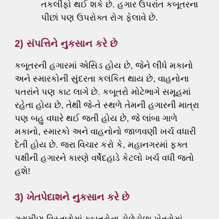
તકલીફો થઈ શકે છે. હગાર ઉપરાંત કબૂતરના
પીછાં પણ ઉપરોક્ત રોગ ફેલાવે છે.
2) સંપત્તિને નુકસાન કરે છે
કબૂતરની હગારમાં એસિડ હોય છે, જેને લીધે મકાનો
અને સ્મારકોની સુંદરતા કલંકિત થાય છે, વાહનોના
પતરાંને પણ કાટ લાગે છે. કબૂતરો મોટેભાગે સમૂહમાં
રહેતા હોય છે, તેથી જે-તે સ્થળે તેમની હગારની માત્રા
પણ બહુ વધારે થઈ જતી હોય છે, જે લાંબા ગાળે
મકાનો, સ્મારકો અને વાહનોનો જાળવણી ખર્ચ વધારી
દેતી હોય છે. જરા વિચાર કરો કે, મહાનગરમાં ફક્ત
પક્ષીની હગારને કારણે વર્ષેદહાડે કેટલો ખર્ચ વધી જતો
હશે!
3) ખેતપેદાશને નુકસાન કરે છે