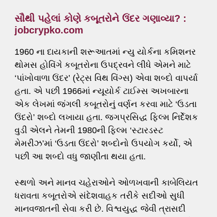
સૌથી પહેલાં કોણે કબૂતરોને ઉંદર ગણાવ્યા? :
jobcrypko.com
1960 ના દાયકાની શરૂઆતમાં ન્યુ યોર્કના કમિશનર
થોમસ હોવિંગે કબૂતરોના ઉપદ્રવને લીધે એમને માટે
‘પાંખોવાળા ઉંદર’ (રેટ્સ વિથ વિંગ્સ) એવા શબ્દો વાપર્યા
હતા. એ પછી 1966માં ન્યૂયોર્ક ટાઈમ્સ અખબારના
એક લેખમાં જંગલી કબૂતરોનું વર્ણન કરવા માટે ‘ઉડતા
ઉંદરો’ શબ્દો લખાયા હતા. જગપ્રસિદ્ધ ફિલ્મ નિર્દેશક
વુડી એલને તેમની 1980ની ફિલ્મ ‘સ્ટારડસ્ટ
મેમરીઝ’માં ‘ઉડતા ઉંદરો’ શબ્દોનો ઉપયોગ કર્યો, એ
પછી આ શબ્દો વધુ જાણીતા થયા હતા.
સ્થળો અને માનવ ચહેરાઓને ઓળખવાની કાબેલિયત
ધરાવતા કબૂતરોએ સંદેશવાહક તરીકે સદીઓ સુધી
માનવજાતની સેવા કરી છે. વિશ્વયુદ્ધ જેવી ત્રાસદી