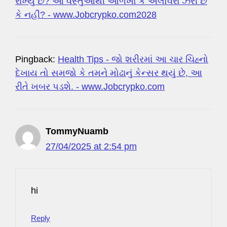
રાખ્યું છે? આ વસ્તુઓથી ઓળખો કે એલોવેરા ઝેરી છે
કે નહીં? - www.Jobcrypko.com2028
Pingback:
Health Tips - જો શરીરમાં આ ચાર ચિહ્નો
દેખાય તો સમજો કે તમને મોઢાનું કેન્સર થયું છે, આ
રીતે ખબર પડશે. - www.Jobcrypko.com
TommyNuamb
27/04/2025 at 2:54 pm
hi
Reply