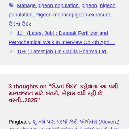
b
dI
a
d
at
st
A
g
ff
er
di
e
Manage-pigeon-population
,
pigeon
,
pigeon
o
n
m
s
p
er
M
t
population
,
Pigeon-menacepigeon-exposure
,
o
p
y
ઉડતા ઉંદર
k
P
11+ (Latest Job) : Deepak Fertilizer and
a
Petrochemical Walk In Interview On 4th April –
g
10+ ( Latest job ) in Cadila Pharma Ltd.
e
3 thoughts on “ઉડતા ઉંદર’ કહેવાતા આ પક્ષી
માનવજાત માટે ખતરો, બેફામ વધી રહી છે
વસ્તી..2025”
Pingback:
શું તમે પણ ઘરમાં ઝેરી એલોવેરા (Alovera)