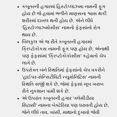
કબૂતરની હગારમાં હિસ્ટોપ્લાઝ્મા નામની ફૂગ
હોય છે જે હવામાં ભળીને માણસના શ્વાસ થકી
શરીરમાં દાખલ થતી હોય છે. એને લીધે
‘હિસ્ટોપ્લાઝ્મોસીસ’ નામનો ફેફસાંનો રોગ
થાય છે.
બિલકુલ એ જ રીતે કબૂતરની હગારમાં
ક્રિપ્ટોકોકસ નામની ફૂગ પણ હોય છે, એનાથી
પણ ફેફસાંમાં ‘ક્રિપ્ટોકોકોસીસ’ કહેવાતો ચેપ
લાગે છે.
ઉપરોક્ત બંને સ્થિતિમાં ફેફસાંનો ચેપ વકરીને
‘હાઈપર-સેન્સિટીવિટી ન્યૂમોનિટિસ’ નામની
સ્થિતિ સર્જી શકે છે, જેમાં ફેફસાં ખૂબ ખરાબ
રીતે નુકશાન પામી શકે છે.
એ ઉપરાંત કબૂતરની હગાર ‘ક્લેમીડીયા
સિટાસી’ નામના બેક્ટેરિયા પણ ધરાવતી હોય છે,
જેને લીધે તાવ, ખાંસી, માથાનો દુખાવો જેવી